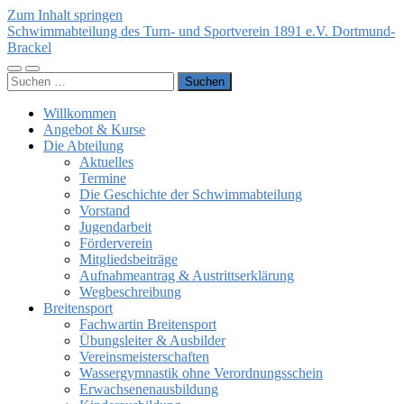
Zum Inhalt springen
Schwimmabteilung des Turn- und Sportverein 1891 e.V. Dortmund-
Brackel
Mobile-
Suchfeld
Suchen
Menü
ein-/ausblenden
nach:
ein-/ausblenden
Willkommen
Angebot & Kurse
Die Abteilung
Aktuelles
Termine
Die Geschichte der Schwimmabteilung
Vorstand
Jugendarbeit
Förderverein
Mitgliedsbeiträge
Aufnahmeantrag & Austrittserklärung
Wegbeschreibung
Breitensport
Fachwartin Breitensport
Übungsleiter & Ausbilder
Vereinsmeisterschaften
Wassergymnastik ohne Verordnungsschein
Erwachsenenausbildung