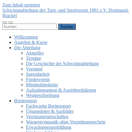
Zum Inhalt springen
Schwimmabteilung des Turn- und Sportverein 1891 e.V. Dortmund-
Brackel
Mobile-
Suchfeld
Suchen
Menü
ein-/ausblenden
nach:
ein-/ausblenden
Willkommen
Angebot & Kurse
Die Abteilung
Aktuelles
Termine
Die Geschichte der Schwimmabteilung
Vorstand
Jugendarbeit
Förderverein
Mitgliedsbeiträge
Aufnahmeantrag & Austrittserklärung
Wegbeschreibung
Breitensport
Fachwartin Breitensport
Übungsleiter & Ausbilder
Vereinsmeisterschaften
Wassergymnastik ohne Verordnungsschein
Erwachsenenausbildung