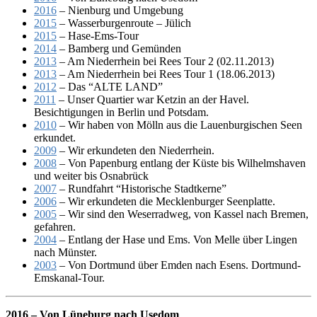
2016
– Nienburg und Umgebung
2015
– Wasserburgenroute – Jülich
2015
– Hase-Ems-Tour
2014
– Bamberg und Gemünden
2013
– Am Niederrhein bei Rees Tour 2 (02.11.2013)
2013
– Am Niederrhein bei Rees Tour 1 (18.06.2013)
2012
– Das “ALTE LAND”
2011
– Unser Quartier war Ketzin an der Havel.
Besichtigungen in Berlin und Potsdam.
2010
– Wir haben von Mölln aus die Lauenburgischen Seen
erkundet.
2009
– Wir erkundeten den Niederrhein.
2008
– Von Papenburg entlang der Küste bis Wilhelmshaven
und weiter bis Osnabrück
2007
– Rundfahrt “Historische Stadtkerne”
2006
– Wir erkundeten die Mecklenburger Seenplatte.
2005
– Wir sind den Weserradweg, von Kassel nach Bremen,
gefahren.
2004
– Entlang der Hase und Ems. Von Melle über Lingen
nach Münster.
2003
– Von Dortmund über Emden nach Esens. Dortmund-
Emskanal-Tour.
2016 – Von Lüneburg nach Usedom