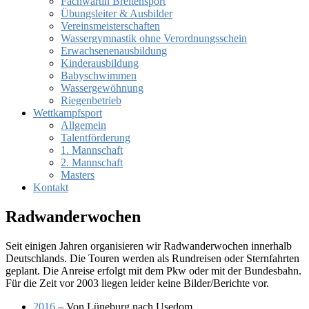
Fachwartin Breitensport
Übungsleiter & Ausbilder
Vereinsmeisterschaften
Wassergymnastik ohne Verordnungsschein
Erwachsenenausbildung
Kinderausbildung
Babyschwimmen
Wassergewöhnung
Riegenbetrieb
Wettkampfsport
Allgemein
Talentförderung
1. Mannschaft
2. Mannschaft
Masters
Kontakt
Radwanderwochen
Seit einigen Jahren organisieren wir Radwanderwochen innerhalb
Deutschlands. Die Touren werden als Rundreisen oder Sternfahrten
geplant. Die Anreise erfolgt mit dem Pkw oder mit der Bundesbahn.
Für die Zeit vor 2003 liegen leider keine Bilder/Berichte vor.
2016
– Von Lüneburg nach Usedom