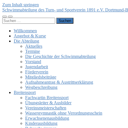
Zum Inhalt springen
Schwimmabteilung des Turn- und Sportverein 1891 e.V. Dortmund-B
Mobile-
Suchfeld
Suchen
Menü
ein-/ausblenden
nach:
ein-/ausblenden
Willkommen
Angebot & Kurse
Die Abteilung
Aktuelles
Termine
Die Geschichte der Schwimmabteilung
Vorstand
Jugendarbeit
Förderverein
Mitgliedsbeiträge
Aufnahmeantrag & Austrittserklärung
Wegbeschreibung
Breitensport
Fachwartin Breitensport
Übungsleiter & Ausbilder
Vereinsmeisterschaften
Wassergymnastik ohne Verordnungsschein
Erwachsenenausbildung
Kinderausbildung