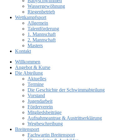
Babyschwimmen
Wassergewöhnung
Riegenbetrieb
Wettkampfsport
Allgemein
Talentförderung
1. Mannschaft
2. Mannschaft
Masters
Kontakt
Willkommen
Angebot & Kurse
Die Abteilung
Aktuelles
Termine
Die Geschichte der Schwimmabteilung
Vorstand
Jugendarbeit
Förderverein
Mitgliedsbeiträge
Aufnahmeantrag & Austrittserklärung
Wegbeschreibung
Breitensport
Fachwartin Breitensport