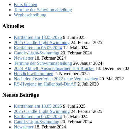
Kurs buchen
Termine der Schwimmabteilung
Wegbeschreibung
Aktuelles
Kartfahren am 18.05.2025
9. Juni 2025
2025 Candle-Light-Swimming
24. Februar 2025
Kartfahren am 05.05.2024
12. Mai 2024
Candle-Light-Swimming
20. Februar 2024
Newsletter
18. Februar 2024
Termine der Schwimmabteilung
29. Januar 2024
2024-Aktuell- Ansprechpartner TuS Brackel
13. Dezember 20
Herzlich willkommen
2. November 2022
Nach den Osterferien 2022 neue Vereinszeiten
20. Mai 2022
RS-Hygiene im Hallenbad-DinA5
2. Juli 2020
Neuste Beiträge
Kartfahren am 18.05.2025
9. Juni 2025
2025 Candle-Light-Swimming
24. Februar 2025
Kartfahren am 05.05.2024
12. Mai 2024
Candle-Light-Swimming
20. Februar 2024
Newsletter
18. Februar 2024