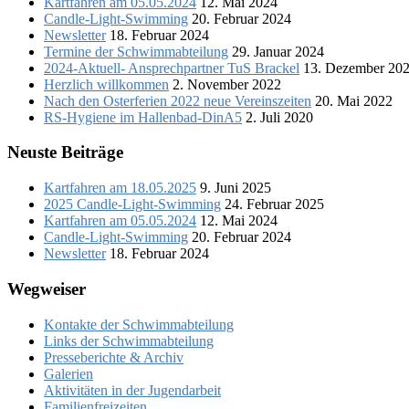
Kartfahren am 05.05.2024
12. Mai 2024
Candle-Light-Swimming
20. Februar 2024
Newsletter
18. Februar 2024
Termine der Schwimmabteilung
29. Januar 2024
2024-Aktuell- Ansprechpartner TuS Brackel
13. Dezember 20
Herzlich willkommen
2. November 2022
Nach den Osterferien 2022 neue Vereinszeiten
20. Mai 2022
RS-Hygiene im Hallenbad-DinA5
2. Juli 2020
Neuste Beiträge
Kartfahren am 18.05.2025
9. Juni 2025
2025 Candle-Light-Swimming
24. Februar 2025
Kartfahren am 05.05.2024
12. Mai 2024
Candle-Light-Swimming
20. Februar 2024
Newsletter
18. Februar 2024
Wegweiser
Kontakte der Schwimmabteilung
Links der Schwimmabteilung
Presseberichte & Archiv
Galerien
Aktivitäten in der Jugendarbeit
Familienfreizeiten