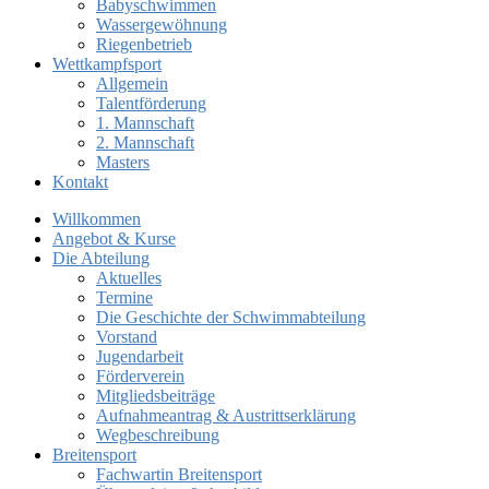
Babyschwimmen
Wassergewöhnung
Riegenbetrieb
Wettkampfsport
Allgemein
Talentförderung
1. Mannschaft
2. Mannschaft
Masters
Kontakt
Willkommen
Angebot & Kurse
Die Abteilung
Aktuelles
Termine
Die Geschichte der Schwimmabteilung
Vorstand
Jugendarbeit
Förderverein
Mitgliedsbeiträge
Aufnahmeantrag & Austrittserklärung
Wegbeschreibung
Breitensport
Fachwartin Breitensport