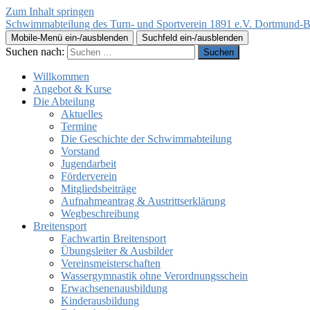
Zum Inhalt springen
Schwimmabteilung des Turn- und Sportverein 1891 e.V. Dortmund-B
Mobile-Menü ein-/ausblenden
Suchfeld ein-/ausblenden
Suchen nach:
Willkommen
Angebot & Kurse
Die Abteilung
Aktuelles
Termine
Die Geschichte der Schwimmabteilung
Vorstand
Jugendarbeit
Förderverein
Mitgliedsbeiträge
Aufnahmeantrag & Austrittserklärung
Wegbeschreibung
Breitensport
Fachwartin Breitensport
Übungsleiter & Ausbilder
Vereinsmeisterschaften
Wassergymnastik ohne Verordnungsschein
Erwachsenenausbildung
Kinderausbildung