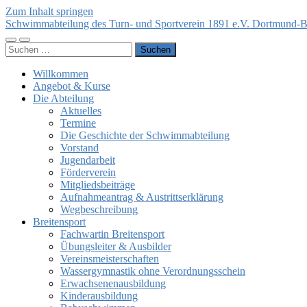
Zum Inhalt springen
Schwimmabteilung des Turn- und Sportverein 1891 e.V. Dortmund-B
Mobile-
Suchfeld
Suchen
Menü
ein-/ausblenden
nach:
ein-/ausblenden
Willkommen
Angebot & Kurse
Die Abteilung
Aktuelles
Termine
Die Geschichte der Schwimmabteilung
Vorstand
Jugendarbeit
Förderverein
Mitgliedsbeiträge
Aufnahmeantrag & Austrittserklärung
Wegbeschreibung
Breitensport
Fachwartin Breitensport
Übungsleiter & Ausbilder
Vereinsmeisterschaften
Wassergymnastik ohne Verordnungsschein
Erwachsenenausbildung
Kinderausbildung