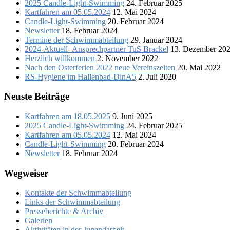
2025 Candle-Light-Swimming
24. Februar 2025
Kartfahren am 05.05.2024
12. Mai 2024
Candle-Light-Swimming
20. Februar 2024
Newsletter
18. Februar 2024
Termine der Schwimmabteilung
29. Januar 2024
2024-Aktuell- Ansprechpartner TuS Brackel
13. Dezember 20
Herzlich willkommen
2. November 2022
Nach den Osterferien 2022 neue Vereinszeiten
20. Mai 2022
RS-Hygiene im Hallenbad-DinA5
2. Juli 2020
Neuste Beiträge
Kartfahren am 18.05.2025
9. Juni 2025
2025 Candle-Light-Swimming
24. Februar 2025
Kartfahren am 05.05.2024
12. Mai 2024
Candle-Light-Swimming
20. Februar 2024
Newsletter
18. Februar 2024
Wegweiser
Kontakte der Schwimmabteilung
Links der Schwimmabteilung
Presseberichte & Archiv
Galerien
Aktivitäten in der Jugendarbeit