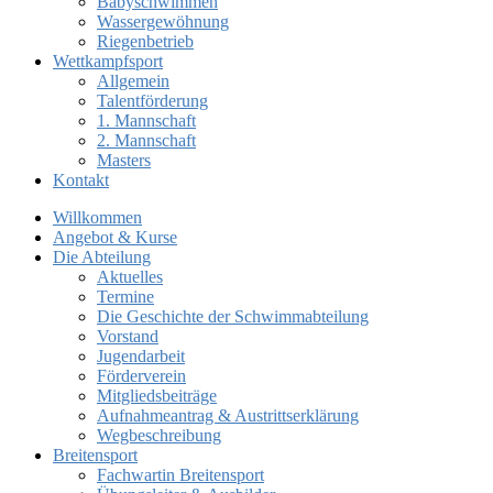
Babyschwimmen
Wassergewöhnung
Riegenbetrieb
Wettkampfsport
Allgemein
Talentförderung
1. Mannschaft
2. Mannschaft
Masters
Kontakt
Willkommen
Angebot & Kurse
Die Abteilung
Aktuelles
Termine
Die Geschichte der Schwimmabteilung
Vorstand
Jugendarbeit
Förderverein
Mitgliedsbeiträge
Aufnahmeantrag & Austrittserklärung
Wegbeschreibung
Breitensport
Fachwartin Breitensport