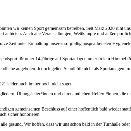
 konnten wir keinen Sport gemeinsam betreiben. Seit März 2020 ruht un
rt anbieten. Auch alle Veranstaltungen, Wettkämpfe und außersportli
rze Zeit unter Einhaltung unseres sorgfältig ausgearbeiteten Hygiene
gendsport für unter 14-jährige auf Sportanlagen unter freiem Himmel f
ugendliche angeboten. Jedoch gelten Schulhöfe nicht als Sportanlagen 
021 leider auch immer noch nicht sagen.
gliedern, Übungsleiter*innen und ehrenamtlichen Helfern*innen, die u
wendigen gemeinsamen Beschluss auf einer hoffentlich bald wieder stat
ch sicher honorieren.
 alle gesund. Wir hoffen, dass wir uns schon bald in der Turnhalle o