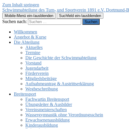
Zum Inhalt springen
Schwimmabteilung des Turn- und Sportverein 1891 e.V. Dortmund-B
Mobile-Menü ein-/ausblenden
Suchfeld ein-/ausblenden
Suchen nach:
Willkommen
Angebot & Kurse
Die Abteilung
Aktuelles
Termine
Die Geschichte der Schwimmabteilung
Vorstand
Jugendarbeit
Förderverein
Mitgliedsbeiträge
Aufnahmeantrag & Austrittserklärung
Wegbeschreibung
Breitensport
Fachwartin Breitensport
Übungsleiter & Ausbilder
Vereinsmeisterschaften
Wassergymnastik ohne Verordnungsschein
Erwachsenenausbildung
Kinderausbildung