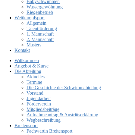
Babyschwimmen
Wassergewöhnung
Riegenbetrieb
Wettkampfsport
Allgemein
Talentförderung
1. Mannschaft
2. Mannschaft
Masters
Kontakt
Willkommen
Angebot & Kurse
Die Abteilung
Aktuelles
Termine
Die Geschichte der Schwimmabteilung
Vorstand
Jugendarbeit
Förderverein
Mitgliedsbeiträge
Aufnahmeantrag & Austrittserklärung
Wegbeschreibung
Breitensport
Fachwartin Breitensport