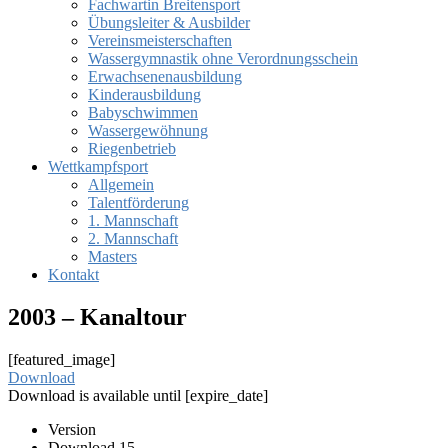
Fachwartin Breitensport
Übungsleiter & Ausbilder
Vereinsmeisterschaften
Wassergymnastik ohne Verordnungsschein
Erwachsenenausbildung
Kinderausbildung
Babyschwimmen
Wassergewöhnung
Riegenbetrieb
Wettkampfsport
Allgemein
Talentförderung
1. Mannschaft
2. Mannschaft
Masters
Kontakt
2003 – Kanaltour
[featured_image]
Download
Download is available until [expire_date]
Version
Download
15