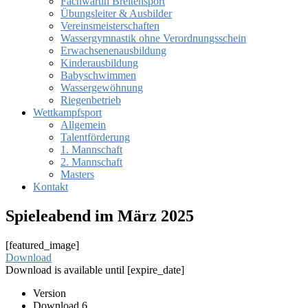
Fachwartin Breitensport
Übungsleiter & Ausbilder
Vereinsmeisterschaften
Wassergymnastik ohne Verordnungsschein
Erwachsenenausbildung
Kinderausbildung
Babyschwimmen
Wassergewöhnung
Riegenbetrieb
Wettkampfsport
Allgemein
Talentförderung
1. Mannschaft
2. Mannschaft
Masters
Kontakt
Spieleabend im März 2025
[featured_image]
Download
Download is available until [expire_date]
Version
Download
6