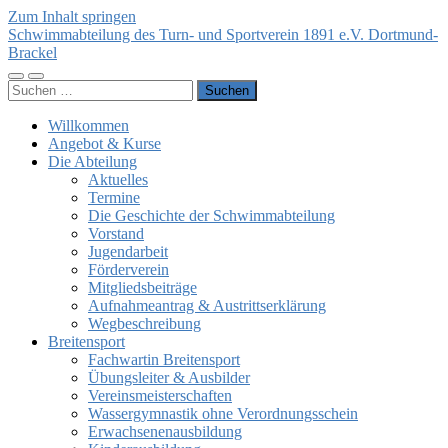
Zum Inhalt springen
Schwimmabteilung des Turn- und Sportverein 1891 e.V. Dortmund-
Brackel
Mobile-
Suchfeld
Suchen
Menü
ein-/ausblenden
nach:
ein-/ausblenden
Willkommen
Angebot & Kurse
Die Abteilung
Aktuelles
Termine
Die Geschichte der Schwimmabteilung
Vorstand
Jugendarbeit
Förderverein
Mitgliedsbeiträge
Aufnahmeantrag & Austrittserklärung
Wegbeschreibung
Breitensport
Fachwartin Breitensport
Übungsleiter & Ausbilder
Vereinsmeisterschaften
Wassergymnastik ohne Verordnungsschein
Erwachsenenausbildung