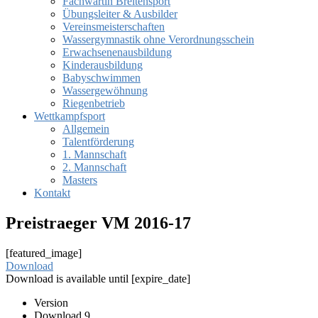
Fachwartin Breitensport
Übungsleiter & Ausbilder
Vereinsmeisterschaften
Wassergymnastik ohne Verordnungsschein
Erwachsenenausbildung
Kinderausbildung
Babyschwimmen
Wassergewöhnung
Riegenbetrieb
Wettkampfsport
Allgemein
Talentförderung
1. Mannschaft
2. Mannschaft
Masters
Kontakt
Preistraeger VM 2016-17
[featured_image]
Download
Download is available until [expire_date]
Version
Download
9