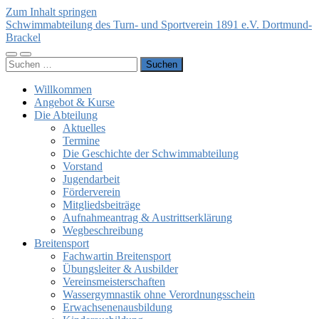
Zum Inhalt springen
Schwimmabteilung des Turn- und Sportverein 1891 e.V. Dortmund-
Brackel
Mobile-
Suchfeld
Suchen
Menü
ein-/ausblenden
nach:
ein-/ausblenden
Willkommen
Angebot & Kurse
Die Abteilung
Aktuelles
Termine
Die Geschichte der Schwimmabteilung
Vorstand
Jugendarbeit
Förderverein
Mitgliedsbeiträge
Aufnahmeantrag & Austrittserklärung
Wegbeschreibung
Breitensport
Fachwartin Breitensport
Übungsleiter & Ausbilder
Vereinsmeisterschaften
Wassergymnastik ohne Verordnungsschein
Erwachsenenausbildung