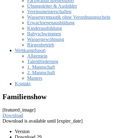
Fachwartin Breitensport
Übungsleiter & Ausbilder
Vereinsmeisterschaften
Wassergymnastik ohne Verordnungsschein
Erwachsenenausbildung
Kinderausbildung
Babyschwimmen
Wassergewöhnung
Riegenbetrieb
Wettkampfsport
Allgemein
Talentförderung
1. Mannschaft
2. Mannschaft
Masters
Kontakt
Familienshow
[featured_image]
Download
Download is available until [expire_date]
Version
Download
29